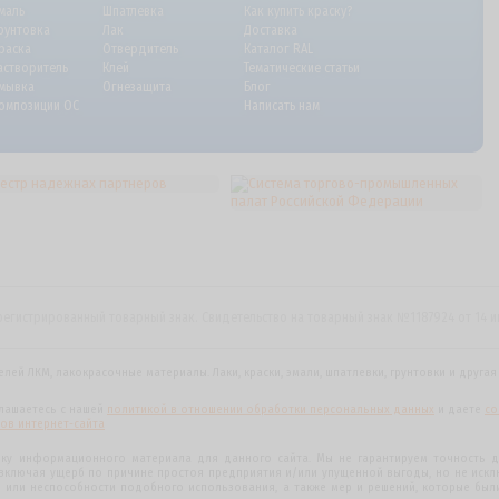
маль
Шпатлевка
Как купить краску?
рунтовка
Лак
Доставка
раска
Отвердитель
Каталог RAL
астворитель
Клей
Тематические статьи
мывка
Огнезащита
Блог
омпозиции ОС
Написать нам
регистрированный товарный знак. Свидетельство на товарный знак №1187924 от 14 
елей ЛКМ, лакокрасочные материалы.
Лаки, краски, эмали, шпатлевки, грунтовки и друга
глашаетесь с нашей
политикой в отношении обработки персональных данных
и даете
cо
ов интернет-сайта
рку информационного материала для данного сайта. Мы не гарантируем точность д
(включая ущерб по причине простоя предприятия и/или упущенной выгоды, но не искл
 или неспособности подобного использования, а также мер и решений, которые был