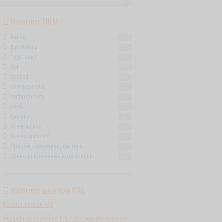
Каталог ЛКМ
Эмаль
385
Шпатлевка
30
Грунтовка
157
Лак
149
Краска
178
Отвердитель
33
Растворитель
49
Клей
30
Смывка
6
Огнезащита
25
Композиции ОС
18
Прочее: герметики, мастики
7
Цинконаполненные композиции
14
Каталог цветов RAL
Каталог цветов RAL
Расшифровка цветов RAL с названиями цветов в