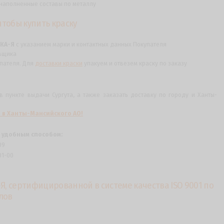
наполненные составы по металлу
, чтобы купить краску
СКА-Я
с указанием марки и контактных данных Покупателя
вщика
пателя. Для
доставки краски
упакуем и отвезем краску по заказу
пункте выдачи Сургута, а также заказать доставку по городу и Ханты-
 в Ханты-Мансийского АО!
 удобным способом:
09
01-00
Я, сертифицированной в системе качества ISO 9001 по
лов