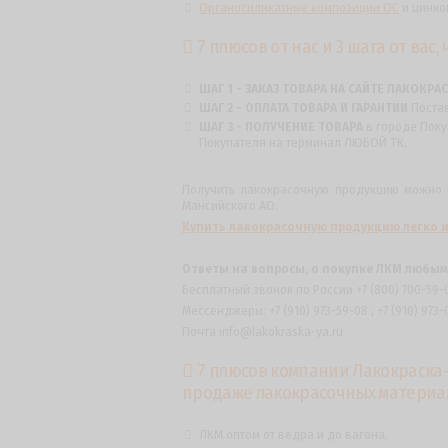
Органосиликатные композиции ОС
и цинко
7 плюсов от нас и 3 шага от вас
ШАГ 1 - ЗАКАЗ ТОВАРА НА САЙТЕ ЛАКОКРА
ШАГ 2 - ОПЛАТА ТОВАРА И ГАРАНТИИ
Поста
ШАГ 3 - ПОЛУЧЕНИЕ ТОВАРА
в городе Поку
Покупателя на терминал ЛЮБОЙ ТК.
Получить лакокрасочную продукцию можно в 
Мансийского АО.
Купить лакокрасочную продукцию легко и
Ответы на вопросы, о покупке ЛКМ любым
Бесплатный звонок по России +7 (800) 700-59-
Мессенджеры: +7 (910) 973-59-08 ; +7 (910) 973-
Почта info@lakokraska-ya.ru
7 плюсов компании Лакокраска-
продаже лакокрасочных материа
ЛКМ оптом от ведра и до вагона.