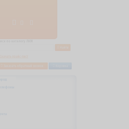
иск по каталогу ЛКМ
Найти
Скачать прайс-лист
Заказать обратный звонок
Корзина
Сургут
ород
+7 (800) 700-59-09
елефоны
+7 (910) 973-59-08
+7 (910) 973-33-09
+7 (910) 973-01-00
info@lakokraska-ya.ru
очта