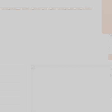
По
Г
Т
П