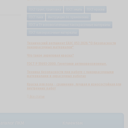
ГОСТ грунт, грунтовка
ГОСТ эмаль
ГОСТ краски
ГОСТ лаки
Инструкции по применению
ГОСТ и ТУ вспомогательные лакокрасочные материалы
ГОСТ лакокрасочные материалы
Технический регламент ЕАЭС 053 2026 "О безопасности
лакокрасочных материалов"
Что такое акриловая краска?
ГОСТ Р 51693-2000. Грунтовки антикоррозионные.
Техника безопасности при работе с лакокрасочными
материалами и окрасочных работах
Краска для пола - сравнение, лучшая и износостойкая для
внутренних работ
Все статьи
Каталог ЛКМ
Клиентам