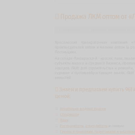
Продажа ЛКМ оптом от «Л
Лакокраска-Я
Продажа ЛКМ оптом от «Л
Ярославская лакокрасочная компания «
производителей оптом и мелким оптом (в ро
Поставщика.
На складе Лакокраска-Я - краски, лаки, эмали
субъекты малого и среднего бизнеса, промы
заводов ЛКМ: для строительства и ремонта, 
судовые и противообрастающие эмали, ЛКМ 
емкостей.
Знаем и предлагаем купить 961 
ценой:
Акриловые водные краски
Спецэмали
Лаки
Растворители
,
отвердители
и смывки
Грунты и грунтовки, грунт-эмали и шпатлев