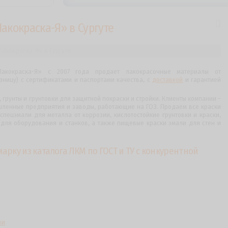
акокраска-Я» в Сургуте
акокраска-Я» в Сургуте
Лакокраска-Я» с 2007 года продает лакокрасочные материалы от
зницу) с сертификатами и паспортами качества, с
доставкой
и гарантией
, грунты и грунтовки для защитной покраски и стройки. Клиенты компании –
шленные предприятия и заводы, работающие на ГОЗ. Продаем все краски
спецэмали для металла от коррозии, кислотостойкие грунтовки и краски,
для оборудования и станков, а также пищевые краски эмали для стен и
марку из каталога ЛКМ по ГОСТ и ТУ с конкурентной
ки