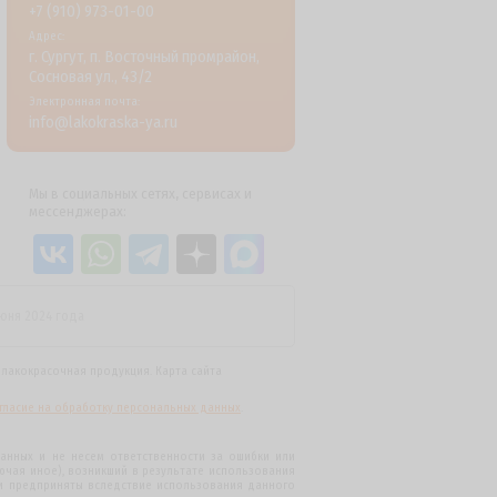
+7 (910) 973-01-00
Адрес:
г. Сургут, п. Восточный промрайон,
Сосновая ул., 43/2
Электронная почта:
info@lakokraska-ya.ru
Мы в социальных сетях, сервисах и
мессенджерах:
июня 2024 года
я
лакокрасочная продукция
.
Карта сайта
гласие на обработку персональных данных
.
анных и не несем ответственности за ошибки или
ючая иное), возникший в результате использования
и предприняты вследствие использования данного