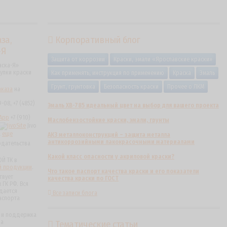
за,
Корпоративный блог
-Я
Защита от коррозии
Краски, эмали «Ярославские краски»
аска-Я»
упки краски
Как применять, инструкция по применению
Краска
Эмаль
Грунт, грунтовка
Безопасность краски
Прочее о ЛКМ
аказа
на
-08, +7 (4852)
Эмаль ХВ-785 идеальный цвет на выбор для вашего проекта
+7 (910)
Маслобензостойкие краски, эмали, грунты
Jivo
,
еще
АКЗ металлоконструкций – защита металла
антикоррозийными лакокрасочными материалами
одательства
Какой класс опасности у акриловой краски?
Й ТК в
й продукции
.
Что такое паспорт качества краски и его показатели
твует
качества краски по ГОСТ
ГК РФ. Вся
дается
Все записи блога
аспорта
ь и поддержка
ра
Тематические статьи