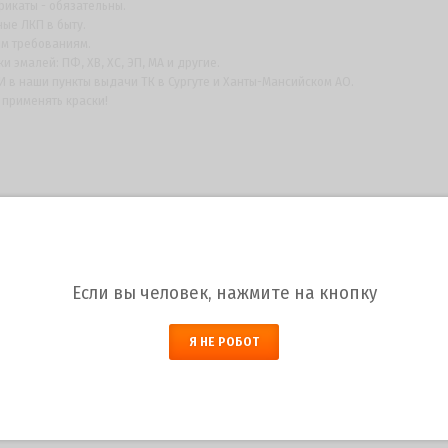
фикаты - обязательны.
ные ЛКП в быту.
им требованиям.
 эмалей: ПФ, ХВ, ХС, ЭП, МА и другие.
в наши пункты выдачи ТК в Сургуте и Ханты-Мансийском АО.
 применять краски!
Если вы человек, нажмите на кнопку
Я НЕ РОБОТ