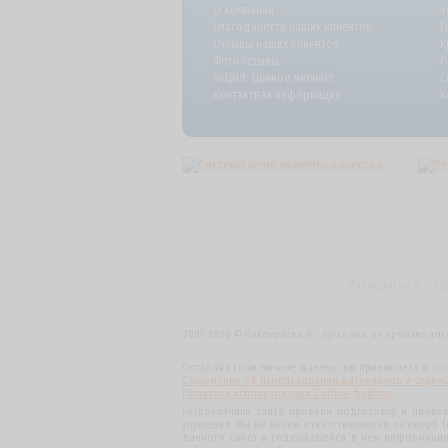
О компании
Э
Благоданости наших клиентов
Г
Отзывы наших клиентов
К
Фотоотзывы
Р
АКЦИЯ: Ценное мнение!
С
Контактная информация
К
Лакокраска-Я – за
2007-2026 ©
Лакокраска-Я - продажа от производит
Оставляя свои личные данные, вы принимаете и со
Соглашение об использовании материалов и сервис
Политика использования Cookie-файлов
Разработчики сайта провели подготовку и прове
упущения. Мы не несем ответственности за ущерб 
данного сайта и содержащейся в нем информации