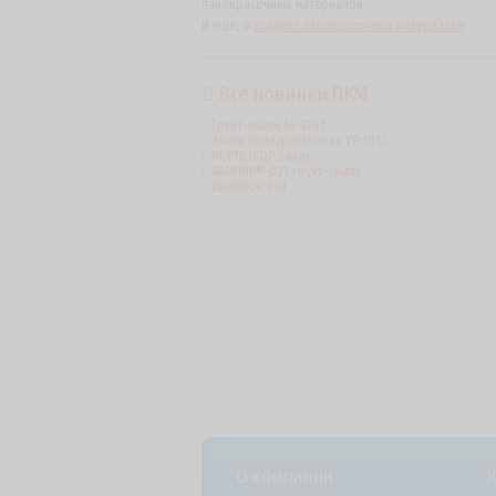
лакокрасочных материалов.
И еще, о
покупке лакокрасочных материалов
Все новинки ЛКМ
Грунт-эмаль АУ-1201
Эмаль полиуретановая УР-1012
НЕФТЬЭКОР эмаль
ВАМПИР®-021 грунт-эмаль
ВИНИКОР 061
О компании