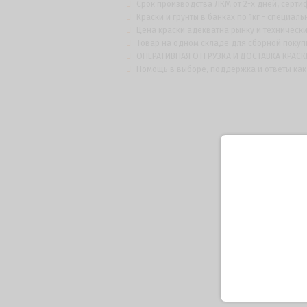
Срок производства ЛКМ от 2-х дней, серти
Краски и грунты в банках по 1кг - специаль
Цена краски адекватна рынку и техническ
Товар на одном складе для сборной покупки
ОПЕРАТИВНАЯ ОТГРУЗКА И ДОСТАВКА КРАСКИ 
Помощь в выборе, поддержка и ответы как