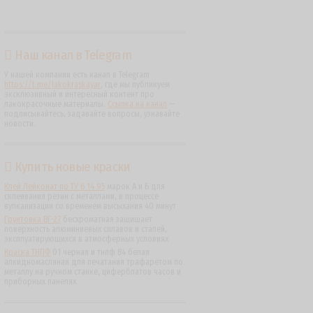
Наш канал в Telegram
У нашей компании есть канал в Telegram
https://t.me/lakokraskayar
, где мы публикуем
эксклюзивный и интересный контент про
лакокрасочные материалы.
Ссылка на канал
—
подписывайтесь, задавайте вопросы, узнавайте
новости.
Купить новые краски
Клей Лейконат по ТУ 6 14 95
марок А и Б для
склеивания резин с металлами, в процессе
вулканизации со временем высыхания 40 минут
Грунтовка ВГ-27
бесхроматная защищает
поверхность алюминиевых сплавов и сталей,
эксплуатирующихся в атмосферных условиях
Краска ТНПФ
01 черная и тнпф 84 белая
алкидномасляная для печатания трафаретом по
металлу на ручном станке, циферблатов часов и
приборных панелях