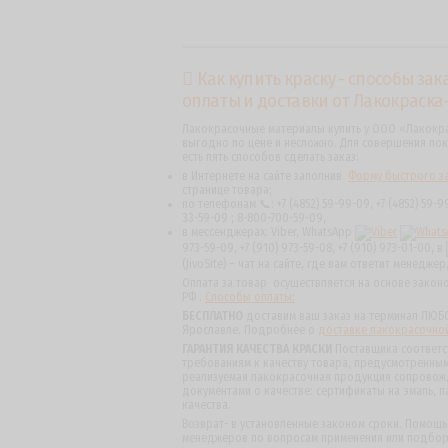
Как купить краску - способы зака
оплаты и доставки от Лакокраска
Лакокрасочные материалы купить у ООО «Лакокр
выгодно по цене и несложно. Для совершения пок
есть пять способов сделать заказ:
в Интернете на сайте заполнив
Форму быстрого з
странице товара;
по телефонам 📞: +7 (4852) 59-99-09, +7 (4852) 59-99
33-59-09 ; 8-800-700-59-09,
в мессенджерах: Viber, WhatsApp
973-59-09, +7 (910) 973-59-08, +7 (910) 973-01-00, в
(JivoSite) – чат на сайте, где вам ответит менеджер
Оплата за товар осуществляется на основе закон
РФ .
Способы оплаты:
БЕСПЛАТНО
доставим ваш заказ на терминал ЛЮБО
Ярославле. Подробнее о
доставке лакокрасочно
ГАРАНТИЯ КАЧЕСТВА КРАСКИ
Поставщика соответс
требованиям к качеству товара, предусмотренным 
реализуемая лакокрасочная продукция сопровож
документами о качестве: сертификаты на эмаль, п
качества.
Возврат- в установленные законом сроки. Помощ
менеджеров по вопросам применения или подбо